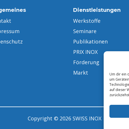
lgemeines
Dienstleistungen
takt
Werkstoffe
pressum
Seminare
enschutz
Publikationen
PRIX INOX
Förderung
Markt
Um dir ein 
um Gerätein
Technologie
auf dieser 
zurückziehs
Copyright © 2026 SWISS INOX