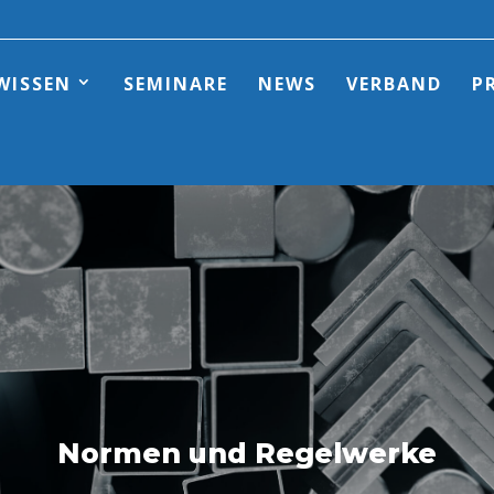
WISSEN
SEMINARE
NEWS
VERBAND
P
Normen und Regelwerke