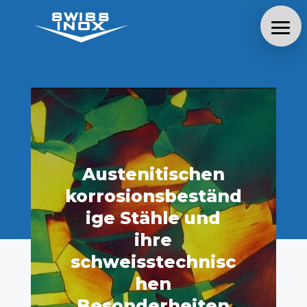
Austenitischen
korrosionsbeständ
ige Stähle und
ihre
schweisstechnisc
hen
Besonderheiten