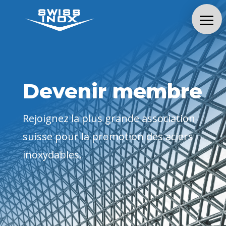
Devenir membre
Rejoignez la plus grande association
suisse pour la promotion des aciers
inoxydables.