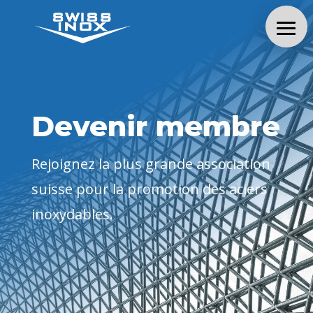
Devenir membre
Rejoignez la plus grande association
suisse pour la promotion des aciers
inoxydables.